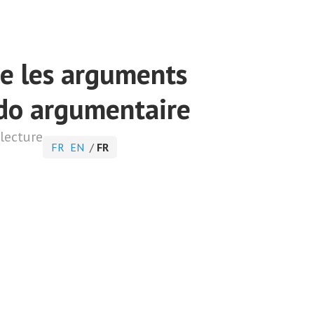
re les arguments
kido argumentaire
lecture
FR
EN
/
FR