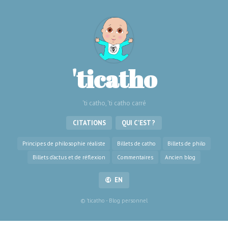
'ticatho
'ti catho, 'ti catho carré
CITATIONS
QUI C'EST ?
Principes de philosophie réaliste
Billets de catho
Billets de philo
Billets d'actus et de réflexion
Commentaires
Ancien blog
EN
© 'ticatho - Blog personnel