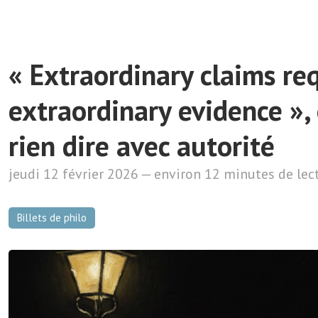
« Extraordinary claims re
extraordinary evidence », 
rien dire avec autorité
jeudi 12 février 2026 — environ 12 minutes de lec
Billets de philo