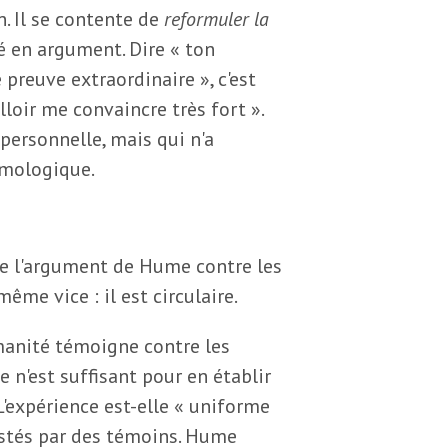
. Il se contente de
reformuler la
sé en argument. Dire « ton
 preuve extraordinaire », c'est
alloir me convaincre très fort ».
personnelle, mais qui n'a
émologique.
de l'argument de Hume contre les
me vice : il est circulaire.
manité témoigne contre les
 n'est suffisant pour en établir
L'expérience est-elle « uniforme
ttestés par des témoins. Hume