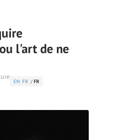
quire
ou l'art de ne
ture
EN
FR
/
FR